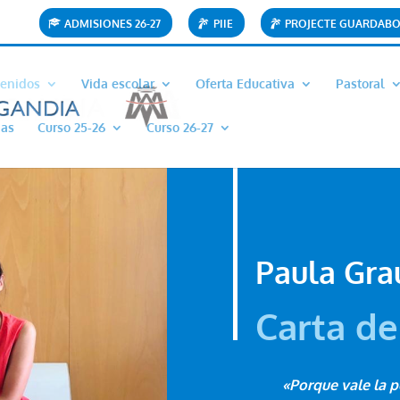
ADMISIONES 26-27
PIIE
PROJECTE GUARDAB
enidos
Vida escolar
Oferta Educativa
Pastoral
ias
Curso 25-26
Curso 26-27
Paula Gra
Carta de
«Porque vale la 