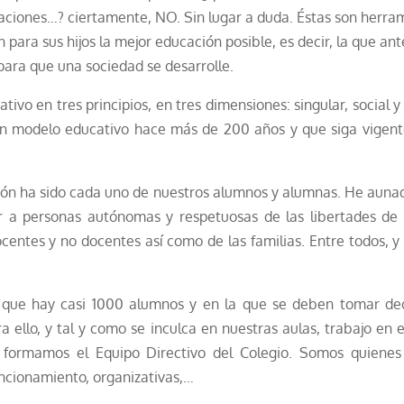
laciones…? ciertamente, NO. Sin lugar a duda. Éstas son herram
 para sus hijos la mejor educación posible, es decir, la que a
ara que una sociedad se desarrolle.
o en tres principios, en tres dimensiones: singular, social y t
 un modelo educativo hace más de 200 años y que siga vigent
ón ha sido cada uno de nuestros alumnos y alumnas. He aunad
r a personas autónomas y respetuosas de las libertades de l
centes y no docentes así como de las familias. Entre todos, y
a que hay casi 1000 alumnos y en la que se deben tomar dec
a ello, y tal y como se inculca en nuestras aulas, trabajo en 
s formamos el Equipo Directivo del Colegio. Somos quiene
uncionamiento, organizativas,…