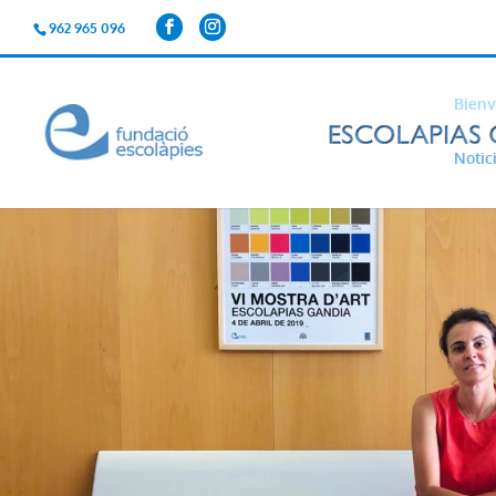
962 965 096
Bienv
Notic