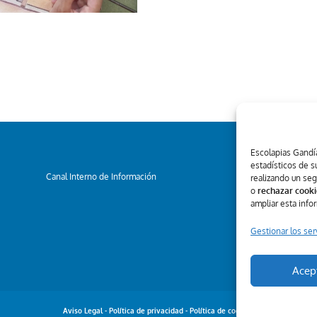
Escolapias Gandía
estadísticos de s
Canal Interno de Información
realizando un se
o
rechazar cooki
ampliar esta info
Gestionar los ser
Acep
Aviso Legal
-
Política de privacidad
-
Política de cookies