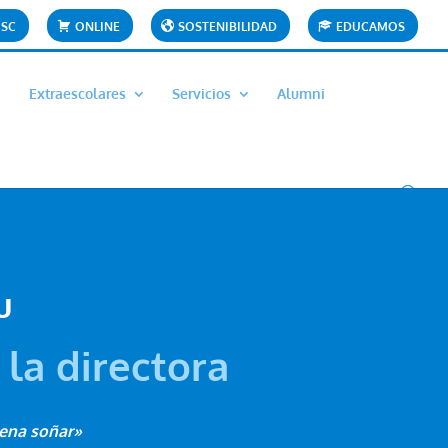
OSC
ONLINE
SOSTENIBILIDAD
EDUCAMOS
Extraescolares
Servicios
Alumni
u
 la directora
pena soñar»