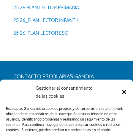
25 26 PLAN LECTOR PRIMARIA
25 26_PLAN LECTOR INFANTIL
25 26_PLAN LECTOR ESO
CONTACTO ESCOLAPIAS GANDIA
C/ San Rafael 25. 46701 - Gandia (Valencia)
Gestionar el consentimiento
Tel.: 962 96 50 96
de las cookies
info@escolapiasgandia.org
Escolapias Gandía utiliza cookies
propias y de terceros
en este sitio web
obtener datos estadísticos de su navegación distinguiéndole de otros
usuarios, identificando problemas y realizando un seguimiento de las
sesiones. Para continuar navegando debes
aceptar cookies
o
rechazar
Canal Interno de Información
cookies
. Si quieres, puedes cambiar tus preferencias en el botón