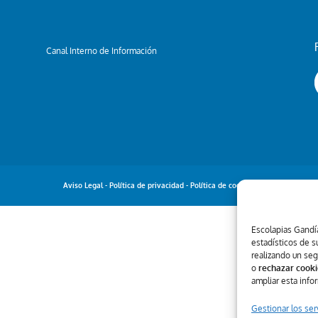
Canal Interno de Información
Aviso Legal
-
Política de privacidad
-
Política de cookies
Escolapias Gandía
estadísticos de s
realizando un se
o
rechazar cooki
ampliar esta info
Gestionar los ser