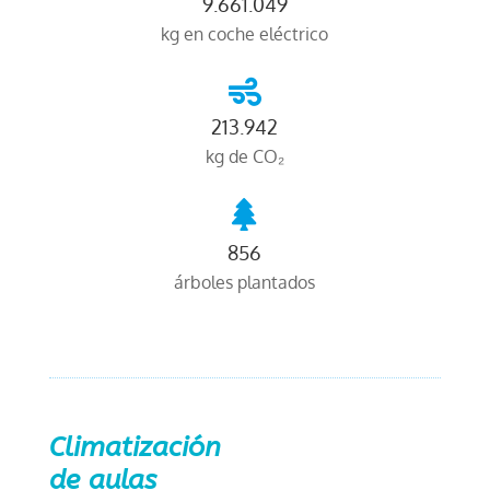
9.661.049
kg en coche eléctrico

213.942
kg de CO₂

856
árboles plantados
Climatización
de aulas