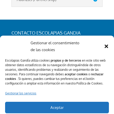
CONTACTO ESCOLAPIAS GANDIA
C/ San Rafael 25. 46701 - Gandia (Valencia)
Gestionar el consentimiento
Tel.: 962 96 50 96
de las cookies
info@escolapiasgandia.org
Escolapias Gandía utiliza cookies
propias y de terceros
en este sitio web
obtener datos estadísticos de su navegación distinguiéndole de otros
usuarios, identificando problemas y realizando un seguimiento de las
sesiones. Para continuar navegando debes
aceptar cookies
o
rechazar
Canal Interno de Información
cookies
. Si quieres, puedes cambiar tus preferencias en el botón
configuración o ampliar esta información en nuestra Política de Cookies.
REDES SOCIALES
Gestionar los servicios
Aceptar