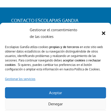
CONTACTO ESCOLAPIAS GANDIA
C/ San Rafael 25. 46701 - Gandia (Valencia)
Gestionar el consentimiento
Tel.: 962 96 50 96
de las cookies
info@escolapiasgandia.org
Escolapias Gandía utiliza cookies
propias y de terceros
en este sitio web
obtener datos estadísticos de su navegación distinguiéndole de otros
usuarios, identificando problemas y realizando un seguimiento de las
sesiones. Para continuar navegando debes
aceptar cookies
o
rechazar
Canal Interno de Información
cookies
. Si quieres, puedes cambiar tus preferencias en el botón
configuración o ampliar esta información en nuestra Política de Cookies.
REDES SOCIALES
Gestionar los servicios
Aceptar
Denegar