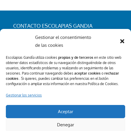
CONTACTO ESCOLAPIAS GANDIA
C/ San Rafael 25. 46701 - Gandia (Valencia)
Gestionar el consentimiento
Tel.: 962 96 50 96
de las cookies
info@escolapiasgandia.org
Escolapias Gandía utiliza cookies
propias y de terceros
en este sitio web
obtener datos estadísticos de su navegación distinguiéndole de otros
usuarios, identificando problemas y realizando un seguimiento de las
sesiones. Para continuar navegando debes
aceptar cookies
o
rechazar
Canal Interno de Información
cookies
. Si quieres, puedes cambiar tus preferencias en el botón
configuración o ampliar esta información en nuestra Política de Cookies.
REDES SOCIALES
Gestionar los servicios
Aceptar
Denegar